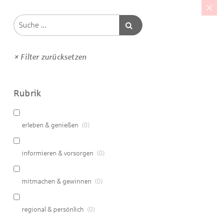
× Filter zurücksetzen
Rubrik
erleben & genießen
(
0
)
informieren & vorsorgen
(
0
)
mitmachen & gewinnen
(
0
)
regional & persönlich
(
0
)