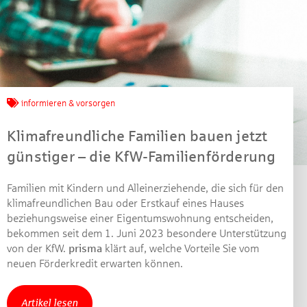
Jetzt mitmachen und
gewinnen!
informieren & vorsorgen
Machen Sie mit bei unserem Gewinnspiel! Bis 31.
Klimafreundliche Familien bauen jetzt
Dezember 2021 verlosen wir 10 Gutscheine des
günstiger – die KfW-Familienförderung
Treffpunkt Gold der Kreissparkasse Göppingen im Wert
von je 30 Euro.
Familien mit Kindern und Alleinerziehende, die sich für den
klimafreundlichen Bau oder Erstkauf eines Hauses
Beantworten Sie einfach folgende Frage:
beziehungsweise einer Eigentumswohnung entscheiden,
Welches Jubiläum feiert die Kreissparkasse
bekommen seit dem 1. Juni 2023 besondere Unterstützung
Göppingen in diesem Jahr?
von der KfW.
prisma
klärt auf, welche Vorteile Sie vom
neuen Förderkredit erwarten können.
Gewinnspiel geschlossen
Artikel lesen