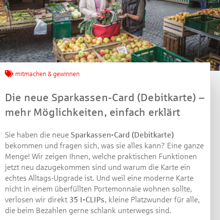
Jetzt mitmachen und
mitmachen & gewinnen
gewinnen!
Die neue Sparkassen-Card (Debitkarte) –
Machen Sie mit bei unserem Gewinnspiel! Bis 31.
mehr Möglichkeiten, einfach erklärt
Dezember 2021 verlosen wir 10 Gutscheine des
Treffpunkt Gold der Kreissparkasse Göppingen im Wert
Sie haben die neue
Sparkassen-Card (Debitkarte)
von je 30 Euro.
bekommen und fragen sich, was sie alles kann? Eine ganze
Menge! Wir zeigen Ihnen, welche praktischen Funktionen
Beantworten Sie einfach folgende Frage:
jetzt neu dazugekommen sind und warum die Karte ein
Welches Jubiläum feiert die Kreissparkasse
echtes Alltags-Upgrade ist. Und weil eine moderne Karte
Göppingen in diesem Jahr?
nicht in einem überfüllten Portemonnaie wohnen sollte,
verlosen wir direkt
35 I-CLIPs
, kleine Platzwunder für alle,
Gewinnspiel geschlossen
die beim Bezahlen gerne schlank unterwegs sind.