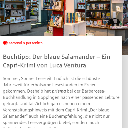
Jetzt mitmachen und
regional & persönlich
gewinnen!
Buchtipp: Der blaue Salamander – Ein
Capri-Krimi von Luca Ventura
Machen Sie mit bei unserem Gewinnspiel! Bis 31.
Dezember 2021 verlosen wir 10 Gutscheine des
Treffpunkt Gold der Kreissparkasse Göppingen im Wert
Sommer, Sonne, Lesezeit! Endlich ist die schönste
von je 30 Euro.
Jahreszeit für erholsame Lesestunden im Freien
gekommen. Deshalb hat
prisma
bei der Barbarossa-
Beantworten Sie einfach folgende Frage:
Buchhandlung in Göppingen nach einer passenden Lektüre
Welches Jubiläum feiert die Kreissparkasse
gefragt. Und tatsächlich gab es neben einem
Göppingen in diesem Jahr?
Veranstaltungshinweis mit dem Capri-Krimi „Der blaue
Salamander“ auch eine Buchempfehlung, die nicht nur
spannendes Lesevergnügen bietet, sondern auch
Gewinnspiel geschlossen