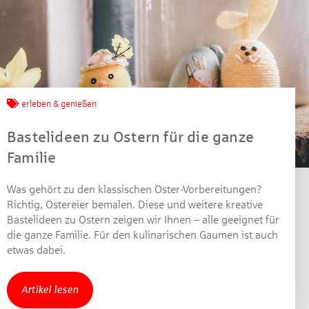
Jetzt mitmachen und
gewinnen!
erleben & genießen
Machen Sie mit bei unserem Gewinnspiel! Bis 31.
Bastelideen zu Ostern für die ganze
Dezember 2021 verlosen wir 10 Gutscheine des
Familie
Treffpunkt Gold der Kreissparkasse Göppingen im Wert
von je 30 Euro.
Was gehört zu den klassischen Oster-Vorbereitungen?
Beantworten Sie einfach folgende Frage:
Richtig, Ostereier bemalen. Diese und weitere kreative
Welches Jubiläum feiert die Kreissparkasse
Bastelideen zu Ostern zeigen wir Ihnen – alle geeignet für
Göppingen in diesem Jahr?
die ganze Familie. Für den kulinarischen Gaumen ist auch
etwas dabei.
Gewinnspiel geschlossen
Artikel lesen