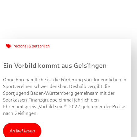
Jetzt mitmachen und
gewinnen!
regional & persönlich
Machen Sie mit bei unserem Gewinnspiel! Bis 31.
Dezember 2021 verlosen wir 10 Gutscheine des
Ein Vorbild kommt aus Geislingen
Treffpunkt Gold der Kreissparkasse Göppingen im Wert
von je 30 Euro.
Ohne Ehrenamtliche ist die Förderung von Jugendlichen in
Sportvereinen schwer denkbar. Deshalb vergibt die
Beantworten Sie einfach folgende Frage:
Sportjugend Baden-Württemberg gemeinsam mit der
Welches Jubiläum feiert die Kreissparkasse
Sparkassen-Finanzgruppe einmal jährlich den
Göppingen in diesem Jahr?
Ehrenamtspreis „Vorbild sein!“. 2022 geht einer der Preise
nach Geislingen.
Gewinnspiel geschlossen
Artikel lesen