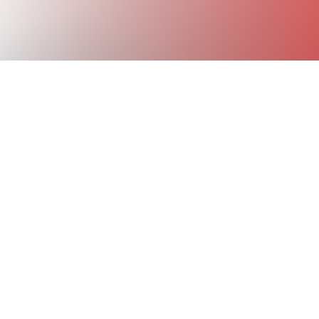
!
r 2021