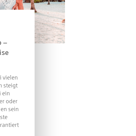
Kreissparkasse Göppingen im Wert von je 30 Euro.
Beantworten Sie einfach folgende Frage:
elches Jubiläum feiert die Kreissparkasse Göppingen 
diesem Jahr?
b –
ise
piel geschlossen
i vielen
 steigt
i ein
er oder
ien sein
iste
rantiert