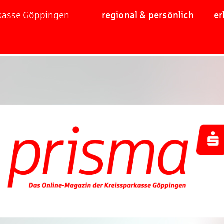
rkasse Göppingen
regional & persönlich
er