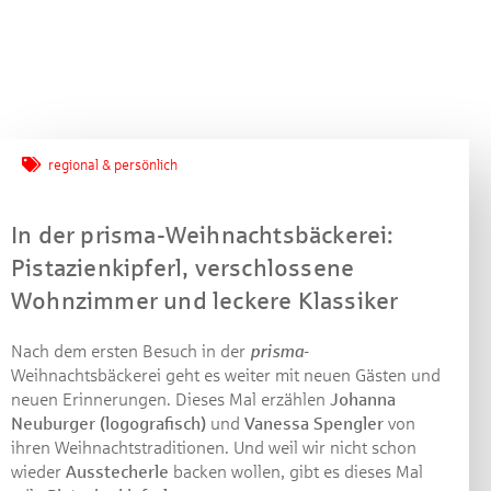
Jetzt mitmachen und
regional & persönlich
gewinnen!
In der prisma-Weihnachtsbäckerei:
Machen Sie mit bei unserem Gewinnspiel! Bis 31.
Pistazienkipferl, verschlossene
Dezember 2021 verlosen wir 10 Gutscheine des
Wohnzimmer und leckere Klassiker
Treffpunkt Gold der Kreissparkasse Göppingen im Wert
von je 30 Euro.
Nach dem ersten Besuch in der
prisma
-
Beantworten Sie einfach folgende Frage:
Weihnachtsbäckerei geht es weiter mit neuen Gästen und
Welches Jubiläum feiert die Kreissparkasse
neuen Erinnerungen. Dieses Mal erzählen
Johanna
Göppingen in diesem Jahr?
Neuburger (logografisch)
und
Vanessa Spengler
von
ihren Weihnachtstraditionen. Und weil wir nicht schon
wieder
Ausstecherle
backen wollen, gibt es dieses Mal
Gewinnspiel geschlossen