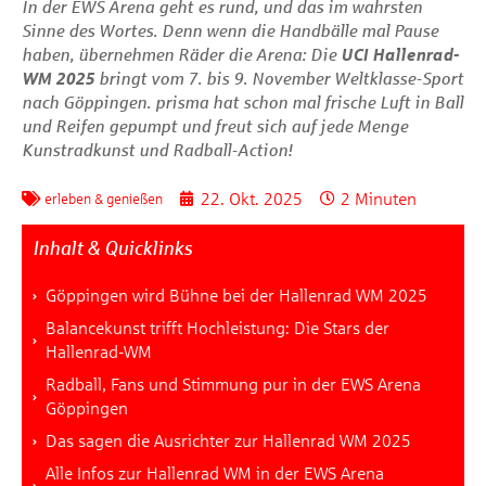
In der EWS Arena geht es rund, und das im wahrsten
Sinne des Wortes. Denn wenn die Handbälle mal Pause
haben, übernehmen Räder die Arena: Die
UCI Hallenrad-
WM 2025
bringt vom 7. bis 9. November Weltklasse-Sport
nach Göppingen.
prisma
hat schon mal frische Luft in Ball
und Reifen gepumpt und freut sich auf jede Menge
Kunstradkunst und Radball-Action!
22. Okt. 2025
2 Minuten
erleben & genießen
Inhalt & Quicklinks
Göppingen wird Bühne bei der Hallenrad WM 2025
Balancekunst trifft Hochleistung: Die Stars der
Hallenrad-WM
Radball, Fans und Stimmung pur in der EWS Arena
Göppingen
Das sagen die Ausrichter zur Hallenrad WM 2025
Alle Infos zur Hallenrad WM in der EWS Arena