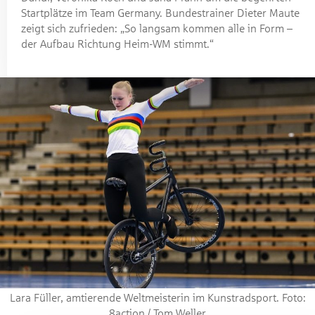
Startplätze im Team Germany. Bundestrainer Dieter Maute
zeigt sich zufrieden: „So langsam kommen alle in Form –
der Aufbau Richtung Heim-WM stimmt.“
Lara Füller, amtierende Weltmeisterin im Kunstradsport. Foto:
8action / Tom Weller