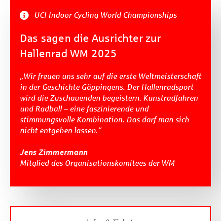
UCI Indoor Cycling World Championships
Das sagen die Ausrichter zur
Hallenrad WM 2025
„Wir freuen uns sehr auf die erste Weltmeisterschaft
in der Geschichte Göppingens. Der Hallenradsport
wird die Zuschauenden begeistern. Kunstradfahren
und Radball – eine faszinierende und
stimmungsvolle Kombination. Das darf man sich
nicht entgehen lassen.“
Jens Zimmermann
Mitglied des Organisationskomitees der WM