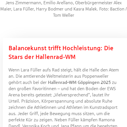
Jens Zimmermann, Emilio Arellano, Oberbürgermeister Alex
Maier, Lara Füller, Harry Bodmer und Kasra Malek. Foto: 8action /
Tom Weller
Balancekunst trifft Hochleistung: Die
Stars der Hallenrad-WM
Wenn Lara Füller aufs Rad steigt, hält die Halle den Atem
an. Die amtierende Weltmeisterin aus Poppenweiler
gehört auch bei der
Hallenrad-WM Göppingen 2025
zu
den großen Favoritinnen – und hat den Boden der EWS
Arena bereits getestet: „Vielversprechend“, lautet ihr
Urteil. Präzision, Körperspannung und absolute Ruhe
zeichnen die Athletinnen und Athleten im Kunstradsport
aus. Jeder Griff, jede Bewegung muss sitzen, um die
perfekte Kür zu zeigen. Neben Füller kämpfen Ramona
Dandl, Veronika Koch und Jana Pfann um die begehrten