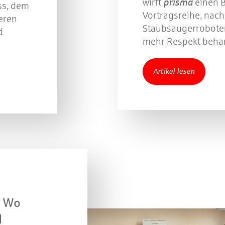
wirft
prisma
einen B
ss, dem
Vortragsreihe, nac
eren
Staubsaugerroboter
d
mehr Respekt behan
Artikel lesen
: Wo
d