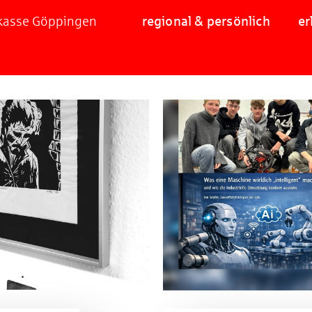
rkasse Göppingen
regional & persönlich
er