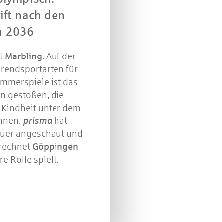
in
ift nach den
n 2036
mt
Marbling
. Auf der
rendsportarten für
mmerspiele ist das
in gestoßen, die
r Kindheit unter dem
nnen.
prisma
hat
auer angeschaut und
erechnet
Göppingen
e Rolle spielt.