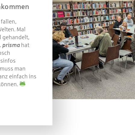
enkommen
fallen,
elten. Mal
l gehandelt,
.
prisma
hat
rosch
sinfos
l muss man
anz einfach ins
 können.