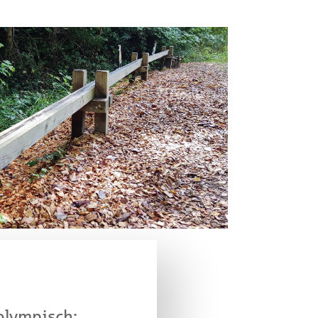
!
r 2021
olympisch: