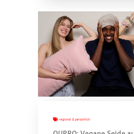
Mache
regional & persönlich
QUPRO: Vegane Seide a