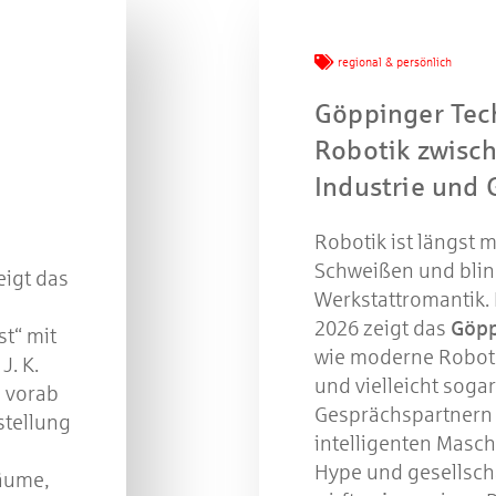
regional & persönlich
Göppinger Tec
Robotik zwisc
Industrie und 
Robotik ist längst 
Schweißen und bli
zeigt das
Werkstattromantik
2026 zeigt das
Göpp
t“ mit
wie moderne Robote
J. K.
und vielleicht sogar
s vorab
Gesprächspartnern
stellung
intelligenten Mas
Hype und gesellsch
äume,