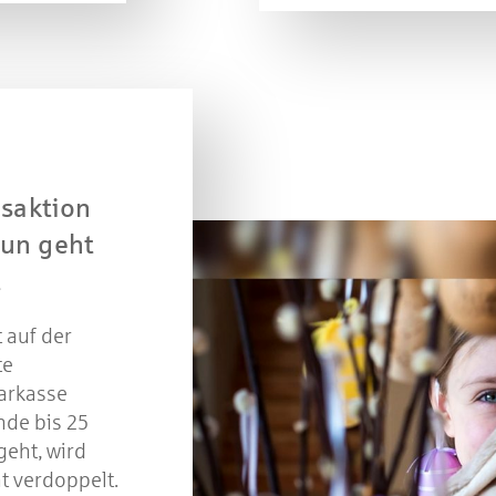
saktion
tun geht
t
 auf der
te
arkasse
nde bis 25
geht, wird
t verdoppelt.