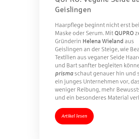
W
Geislingen
Haarpflege beginnt nicht erst bei
Maske oder Serum. Mit
QUPRO
z
Gewinns
Gründerin
Helena Wieland
aus
Geislingen an der Steige, wie Be
Textilien aus veganer Seide Haar
und Bart sanfter begleiten könn
prisma
schaut genauer hin und s
ein junges Unternehmen vor, da
weniger Reibung, mehr Bewusst
und ein besonderes Material ver
Artikel lesen