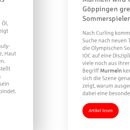
Beantworten Sie einfach folgende Frage:
elches Jubiläum feiert die Kreissparkasse Göppingen 
Göppingen gre
diesem Jahr?
Sommerspiele
 Öl,
eigt
Nach Curling kom
piel geschlossen
Suche nach neuen T
auty-
die Olympischen So
e, Haut
IOC auf eine Diszipl
en.
viele noch aus ihre
tellt
Begriff
Murmeln
ke
s
sich die Szene gen
sein
zeigt, warum ausg
bindet.
dabei eine besonder
Artikel lesen