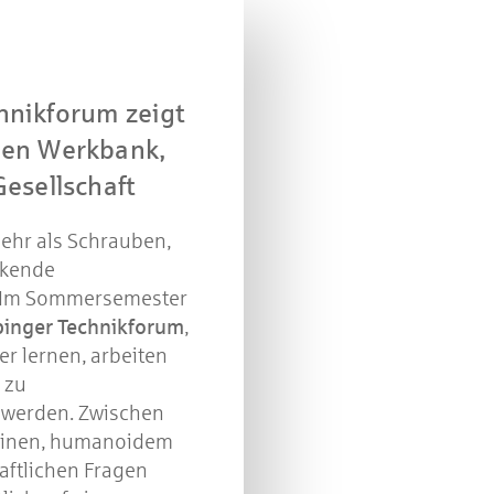
hnikforum zeigt
hen Werkbank,
Gesellschaft
mehr als Schrauben,
nkende
. Im Sommersemester
inger Technikforum
,
r lernen, arbeiten
 zu
 werden. Zwischen
chinen, humanoidem
aftlichen Fragen