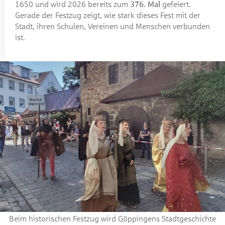
1650 und wird 2026 bereits zum
376. Mal
gefeiert.
Gerade der Festzug zeigt, wie stark dieses Fest mit der
Stadt, ihren Schulen, Vereinen und Menschen verbunden
ist.
Beim historischen Festzug wird Göppingens Stadtgeschichte