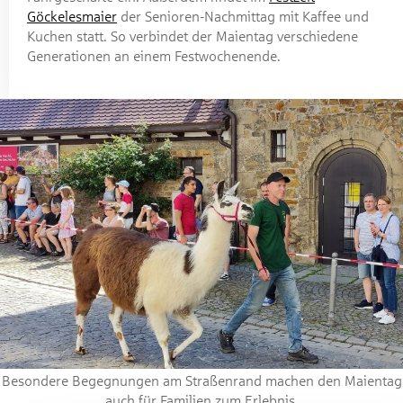
Göckelesmaier
der Senioren-Nachmittag mit Kaffee und
Kuchen statt. So verbindet der Maientag verschiedene
Generationen an einem Festwochenende.
Besondere Begegnungen am Straßenrand machen den Maientag
auch für Familien zum Erlebnis.