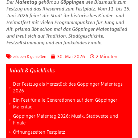
Der
Maientag
gehört zu
Göppingen
wie Blasmusik zum
Festzug und das Riesenrad zum Festplatz. Vom 11. bis 15.
Juni 2026 feiert die Stadt ihr historisches Kinder- und
Heimatfest mit vielen Programmpunkten für Jung und
Alt.
prisma
übt schon mal das Göppinger Maientagslied
und freut sich auf Tradition, Stadtgeschichte,
Festzeltstimmung und ein funkelndes Finale.
30. Mai 2026
2 Minuten
erleben & genießen
Inhalt & Quicklinks
Der Festzug als Herzstück des Göppinger Maientags
2026
Ein Fest für alle Generationen auf dem Göppinger
Maientag
Göppinger Maientag 2026: Musik, Stadtwette und
Finale
Öffnungszeiten Festplatz