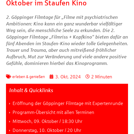
Oktober im Staufen Kino
2. Göppinger Filmtage für „Filme mit psychiatrischen
Ambitionen: Kino kann ein ganz wunderbar vielfältiger
Weg sein, die menschliche Seele zu erkunden. Die 2.
Göppinger Filmtage „Filmriss + Kopfkino“ bieten dafür an
fünf Abenden im Staufen-Kino wieder tolle Gelegenheiten.
Trauer und Trauma, aber auch mitreißend-fröhlicher
Aufbruch, Mut zur Veränderung und viele andere positive
Gefühle, dominieren hierbei das Kinoprogramm.
3. Okt. 2024
2 Minuten
erleben & genießen
Inhalt & Quicklinks
Eröffnung der Göppinger Filmtage mit Expertenrunde
Programm-Übersicht mit allen Terminen
Mittwoch, 09. Oktober / 18:30 Uhr
Donnerstag, 10. Oktober / 20 Uhr