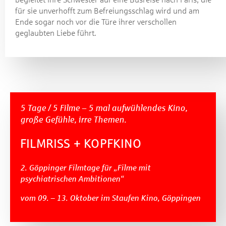
für sie unverhofft zum Befreiungsschlag wird und am
Ende sogar noch vor die Türe ihrer verschollen
geglaubten Liebe führt.
5 Tage / 5 Filme – 5 mal aufwühlendes Kino,
große Gefühle, irre Themen.
FILMRISS + KOPFKINO
2. Göppinger Filmtage für „Filme mit
psychiatrischen Ambitionen“
vom 09. – 13. Oktober im Staufen Kino, Göppingen