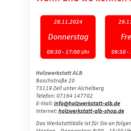
28.11.2024
29.1
Donnerstag
Fre
09:30 - 17:00 Uhr
09:30 -
Holzwerkstatt ALB
Boschstraße 20
73119 Zell unter Aichelberg
Telefon: 07164 147702
E-Mail:
info@holzwerkstatt-alb.de
Internet:
holzwerkstatt-alb-shop.de
Das Werkstattlädle ist für Sie an folg
Montag – Donnerstag: 8:00 – 15:30 Uh