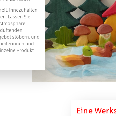
heit, innezuhalten
en. Lassen Sie
 Atmosphäre
r duftenden
gebot stöbern, und
rbeiterinnen und
einzelne Produkt
Eine Werks