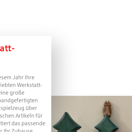
att-
esem Jahr ihre
liebten Werkstatt-
eine große
 handgefertigten
spielzeug über
schen Artikeln für
ntiert das passende
r Ihr Zuhause.