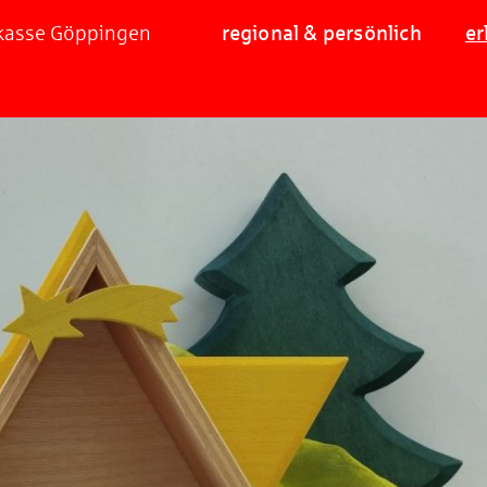
rkasse Göppingen
regional & persönlich
er