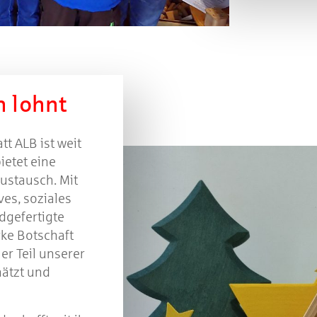
h lohnt
t ALB ist weit
ietet eine
ustausch. Mit
ves, soziales
dgefertigte
rke Botschaft
ler Teil unserer
hätzt und