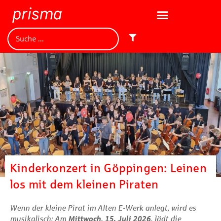
regional & persönlich
erleben & genießen
informieren & vorsorgen
Kinderkonzert in Göppingen: Leinen
los mit dem kleinen Piraten
Wenn der kleine Pirat im Alten E-Werk anlegt, wird es
musikalisch: Am
Mittwoch, 15. Juli 2026
, lädt die