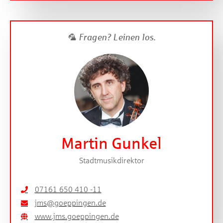
🦜 Fragen? Leinen los.
Martin Gunkel
Stadtmusikdirektor
07161 650 410 -11
jms@goeppingen.de
www.jms.goeppingen.de