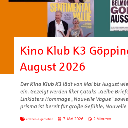
Kino Klub K3 Göppin
August 2026
Der
Kino Klub K3
lädt von Mai bis August wi
ein. Gezeigt werden İlker Çataks „Gelbe Brief
Linklaters Hommage „Nouvelle Vague“ sowie 
prisma
ist bereit für große Gefühle, Nouvell
7. Mai 2026
2 Minuten
erleben & genießen