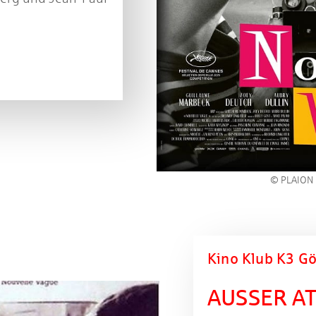
© PLAION
Kino Klub K3 Gö
AUSSER A