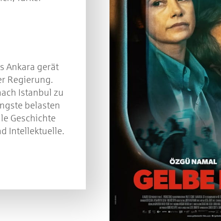
s Ankara gerät
er Regierung.
nach Istanbul zu
ängste belasten
lle Geschichte
 Intellektuelle.