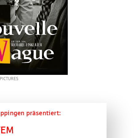
 PICTURES
ppingen präsentiert:​
TEM