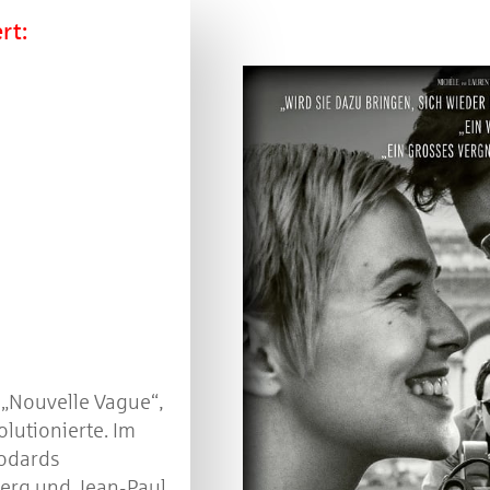
t:​
 „Nouvelle Vague“,
lutionierte. Im
Godards
berg und Jean-Paul