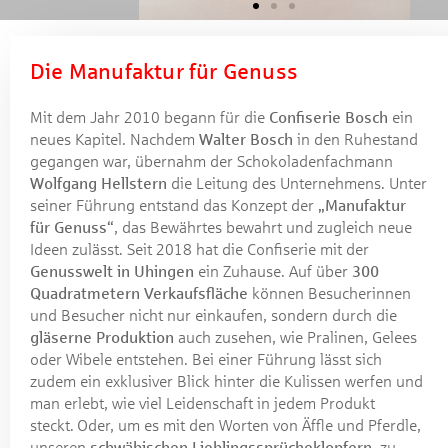
Die Manufaktur für Genuss
Mit dem Jahr 2010 begann für die
Confiserie Bosch
ein
neues Kapitel. Nachdem
Walter Bosch
in den Ruhestand
gegangen war, übernahm der Schokoladenfachmann
Wolfgang Hellstern
die Leitung des Unternehmens. Unter
seiner Führung entstand das Konzept der
„Manufaktur
für Genuss“
, das Bewährtes bewahrt und zugleich neue
Ideen zulässt. Seit 2018 hat die Confiserie mit der
Genusswelt in Uhingen
ein Zuhause. Auf über
300
Quadratmetern Verkaufsfläche
können Besucherinnen
und Besucher nicht nur einkaufen, sondern durch die
gläserne Produktion
auch zusehen, wie Pralinen, Gelees
oder Wibele entstehen. Bei einer Führung lässt sich
zudem ein exklusiver Blick hinter die Kulissen werfen und
man erlebt, wie viel Leidenschaft in jedem Produkt
steckt. Oder, um es mit den Worten von Äffle und Pferdle,
unseren
schwäbischen Lieblingssprücheklopfern
, zu