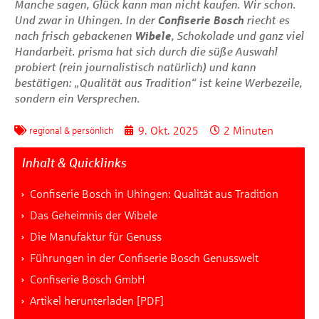
Manche sagen, Glück kann man nicht kaufen. Wir schon.
Und zwar in Uhingen. In der
Confiserie Bosch
riecht es
nach frisch gebackenen
Wibele
, Schokolade und ganz viel
Handarbeit.
prisma
hat sich durch die süße Auswahl
probiert (rein journalistisch natürlich) und kann
bestätigen: „Qualität aus Tradition“ ist keine Werbezeile,
sondern ein Versprechen.
9. Okt. 2025
2 Minuten
regional & persönlich
Inhalt & Quicklinks
Confiserie Bosch in Uhingen: Qualität aus Tradition
Das Geheimnis der Wibele
Die Manufaktur für Genuss
Führungen in der Confiserie Bosch Genusswelt
Confiserie Bosch GmbH
Artikel herunterladen [PDF]