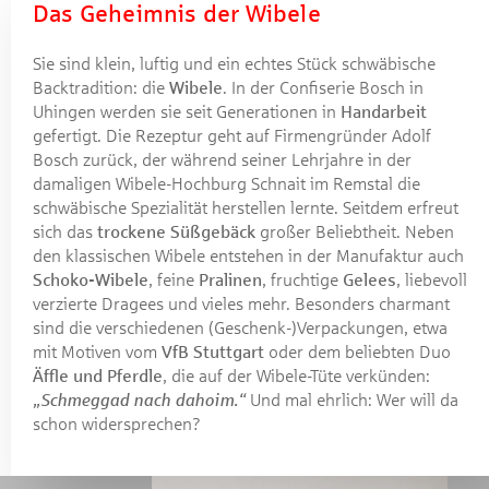
Das Geheimnis der Wibele
Sie sind klein, luftig und ein echtes Stück schwäbische
Backtradition: die
Wibele
. In der Confiserie Bosch in
Uhingen werden sie seit Generationen in
Handarbeit
gefertigt. Die Rezeptur geht auf Firmengründer Adolf
Bosch zurück, der während seiner Lehrjahre in der
damaligen Wibele-Hochburg Schnait im Remstal die
schwäbische Spezialität herstellen lernte. Seitdem erfreut
sich das
trockene Süßgebäck
großer Beliebtheit. Neben
den klassischen Wibele entstehen in der Manufaktur auch
Schoko-Wibele
, feine
Pralinen
, fruchtige
Gelees
, liebevoll
verzierte Dragees und vieles mehr. Besonders charmant
sind die verschiedenen (Geschenk-)Verpackungen, etwa
mit Motiven vom
VfB Stuttgart
oder dem beliebten Duo
Äffle und Pferdle
, die auf der Wibele-Tüte verkünden:
„Schmeggad nach dahoim.“
Und mal ehrlich: Wer will da
schon widersprechen?