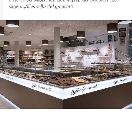
sagen: „
Älles selbschd gmacht
“!