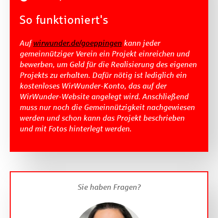
So funktioniert's
Auf
wirwunder.de/goeppingen
kann jeder
gemeinnütziger Verein ein Projekt einreichen und
bewerben, um Geld für die Realisierung des eigenen
Projekts zu erhalten. Dafür nötig ist lediglich ein
kostenloses WirWunder-Konto, das auf der
WirWunder-Website angelegt wird. Anschließend
muss nur noch die Gemeinnützigkeit nachgewiesen
werden und schon kann das Projekt beschrieben
und mit Fotos hinterlegt werden.
Sie haben Fragen?