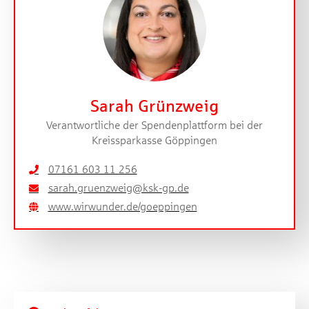
Sarah Grünzweig
Verantwortliche der Spendenplattform bei der
Kreissparkasse Göppingen
07161 603 11 256
sarah.gruenzweig@ksk-gp.de
www.wirwunder.de/goeppingen