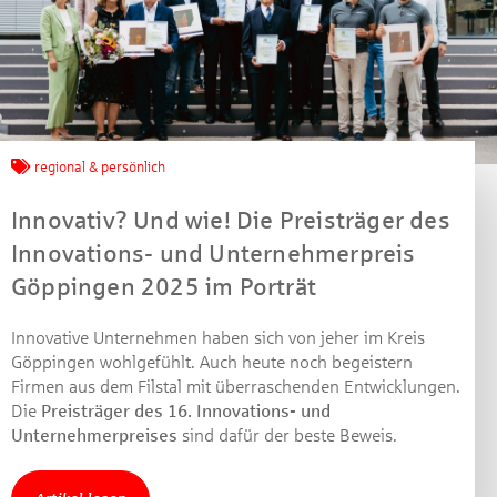
Jetzt mitmachen und
gewinnen!
regional & persönlich
Innovativ? Und wie! Die Preisträger des
Machen Sie mit bei unserem Gewinnspiel! Bis 31.
Dezember 2021 verlosen wir 10 Gutscheine des
Innovations- und Unternehmerpreis
Treffpunkt Gold der Kreissparkasse Göppingen im Wert
Göppingen 2025 im Porträt
von je 30 Euro.
Beantworten Sie einfach folgende Frage:
Innovative Unternehmen haben sich von jeher im Kreis
Welches Jubiläum feiert die Kreissparkasse
Göppingen wohlgefühlt. Auch heute noch begeistern
Göppingen in diesem Jahr?
Firmen aus dem Filstal mit überraschenden Entwicklungen.
Die
Preisträger des 16. Innovations- und
Unternehmerpreises
sind dafür der beste Beweis.
Gewinnspiel geschlossen