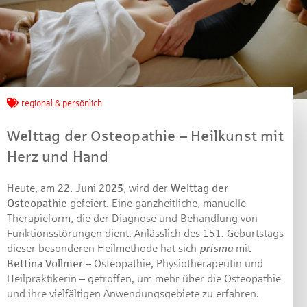
Jetzt mitmachen und
regional & persönlich
gewinnen!
Welttag der Osteopathie – Heilkunst mit
Machen Sie mit bei unserem Gewinnspiel! Bis 31.
Herz und Hand
Dezember 2021 verlosen wir 10 Gutscheine des
Treffpunkt Gold der Kreissparkasse Göppingen im Wert
Heute, am
22. Juni 2025
, wird der
Welttag der
von je 30 Euro.
Osteopathie
gefeiert. Eine ganzheitliche, manuelle
Therapieform, die der Diagnose und Behandlung von
Beantworten Sie einfach folgende Frage:
Funktionsstörungen dient. Anlässlich des 151. Geburtstags
Welches Jubiläum feiert die Kreissparkasse
dieser besonderen Heilmethode hat sich
prisma
mit
Göppingen in diesem Jahr?
Bettina Vollmer
– Osteopathie, Physiotherapeutin und
Heilpraktikerin – getroffen, um mehr über die Osteopathie
Gewinnspiel geschlossen
und ihre vielfältigen Anwendungsgebiete zu erfahren.