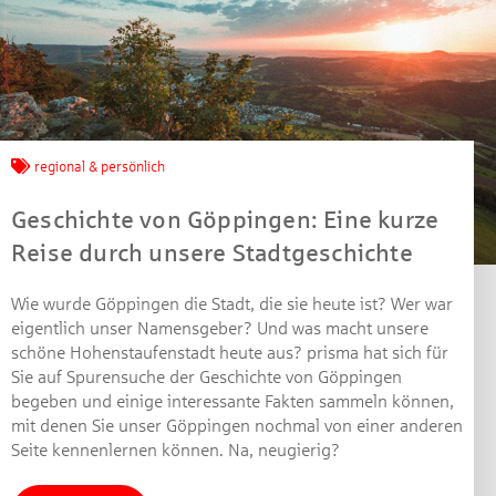
Jetzt mitmachen und
gewinnen!
regional & persönlich
Geschichte von Göppingen: Eine kurze
Machen Sie mit bei unserem Gewinnspiel! Bis 31.
Reise durch unsere Stadtgeschichte
Dezember 2021 verlosen wir 10 Gutscheine des
Treffpunkt Gold der Kreissparkasse Göppingen im Wert
von je 30 Euro.
Wie wurde Göppingen die Stadt, die sie heute ist? Wer war
eigentlich unser Namensgeber? Und was macht unsere
Beantworten Sie einfach folgende Frage:
schöne Hohenstaufenstadt heute aus? prisma hat sich für
Welches Jubiläum feiert die Kreissparkasse
Sie auf Spurensuche der Geschichte von Göppingen
Göppingen in diesem Jahr?
begeben und einige interessante Fakten sammeln können,
mit denen Sie unser Göppingen nochmal von einer anderen
Seite kennenlernen können. Na, neugierig?
Gewinnspiel geschlossen