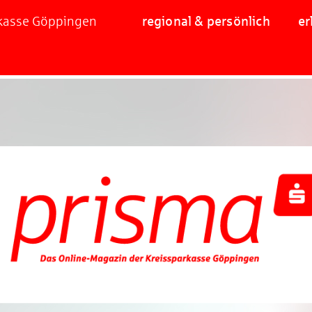
rkasse Göppingen
regional & persönlich
er