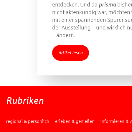
entdecken. Und da
prisma
bishe
nicht aktenkundig war, möchten 
mit einer spannenden Spurensu
der Ausstellung – und wirklich n
– ändern.
Artikel lesen
Rubriken
regional & persönlich
erleben & genießen
informieren & 