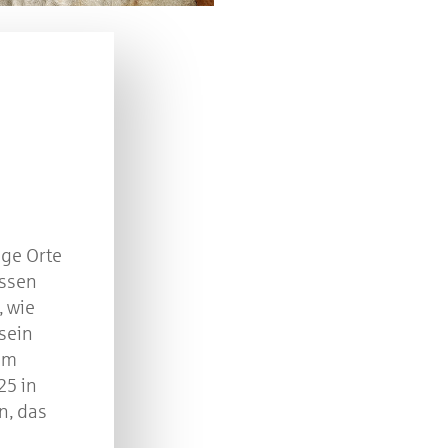
n Sie mit bei unserem Gewinnspiel! Bis 31. Dezembe
verlosen wir 10 Gutscheine des Treffpunkt Gold der
Kreissparkasse Göppingen im Wert von je 30 Euro.
Beantworten Sie einfach folgende Frage:
elches Jubiläum feiert die Kreissparkasse Göppingen 
diesem Jahr?
piel geschlossen
ige Orte
essen
, wie
sein
im
25 in
n, das