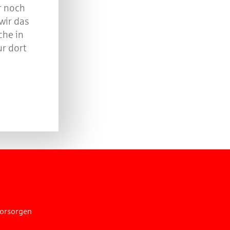
r noch
wir das
che in
ur dort
vorsorgen