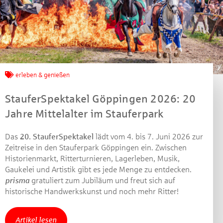
Jetzt mitmachen und
gewinnen!
erleben & genießen
Machen Sie mit bei unserem Gewinnspiel! Bis 31.
StauferSpektakel Göppingen 2026: 20
Dezember 2021 verlosen wir 10 Gutscheine des
Jahre Mittelalter im Stauferpark
Treffpunkt Gold der Kreissparkasse Göppingen im Wert
von je 30 Euro.
Das
20. StauferSpektakel
lädt vom 4. bis 7. Juni 2026 zur
Zeitreise in den Stauferpark Göppingen ein. Zwischen
Beantworten Sie einfach folgende Frage:
Historienmarkt, Ritterturnieren, Lagerleben, Musik,
Welches Jubiläum feiert die Kreissparkasse
Gaukelei und Artistik gibt es jede Menge zu entdecken.
Göppingen in diesem Jahr?
prisma
gratuliert zum Jubiläum und freut sich auf
historische Handwerkskunst und noch mehr Ritter!
Gewinnspiel geschlossen
Artikel lesen