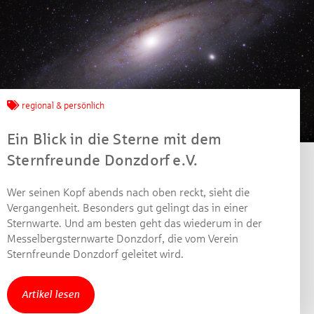
Jetzt mitmachen und
gewinnen!
regional & persönlich
Machen Sie mit bei unserem Gewinnspiel! Bis 31.
Ein Blick in die Sterne mit dem
Dezember 2021 verlosen wir 10 Gutscheine des
Sternfreunde Donzdorf e.V.
Treffpunkt Gold der Kreissparkasse Göppingen im Wert
von je 30 Euro.
Wer seinen Kopf abends nach oben reckt, sieht die
Beantworten Sie einfach folgende Frage:
Vergangenheit. Besonders gut gelingt das in einer
Welches Jubiläum feiert die Kreissparkasse
Sternwarte. Und am besten geht das wiederum in der
Göppingen in diesem Jahr?
Messelbergsternwarte Donzdorf, die vom Verein
Sternfreunde Donzdorf geleitet wird.
Gewinnspiel geschlossen
Artikel lesen