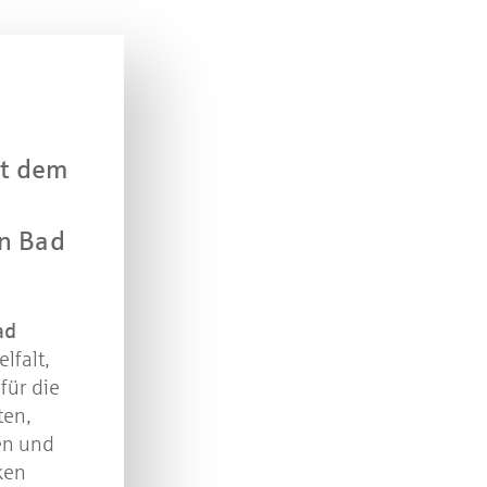
Jetzt mitmachen und gewinnen
n Sie mit bei unserem Gewinnspiel! Bis 31. Dezembe
verlosen wir 10 Gutscheine des Treffpunkt Gold der
Kreissparkasse Göppingen im Wert von je 30 Euro.
it dem
Beantworten Sie einfach folgende Frage:
elches Jubiläum feiert die Kreissparkasse Göppingen 
diesem Jahr?
in Bad
piel geschlossen
ad
lfalt,
für die
ten,
en und
ken