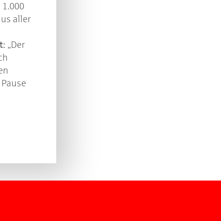
 1.000
us aller
t:
„Der
ch
en
e Pause