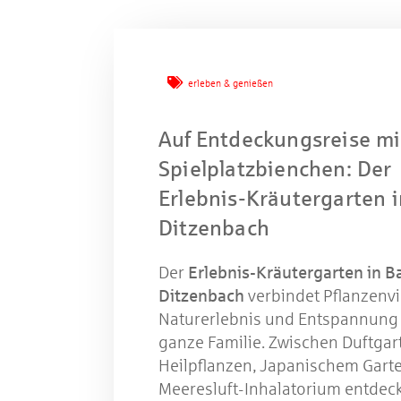
Mache
erleben & genießen
Auf Entdeckungsreise m
Spielplatzbienchen: Der
W
Erlebnis-Kräutergarten 
Ditzenbach
Gewinns
Der
Erlebnis-Kräutergarten in B
Ditzenbach
verbindet Pflanzenvie
Naturerlebnis und Entspannung 
ganze Familie. Zwischen Duftgar
Heilpflanzen, Japanischem Gart
Meeresluft-Inhalatorium entdec