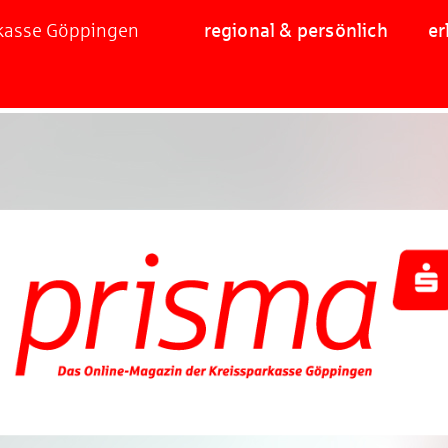
rkasse Göppingen
regional & persönlich
er