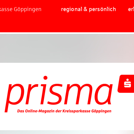
rkasse Göppingen
regional & persönlich
er