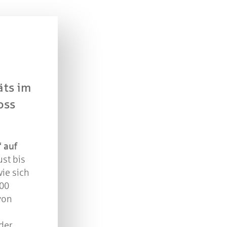
n Sie mit bei unserem Gewinnspiel! Bis 31. Dezembe
verlosen wir 10 Gutscheine des Treffpunkt Gold der
Kreissparkasse Göppingen im Wert von je 30 Euro.
Beantworten Sie einfach folgende Frage:
elches Jubiläum feiert die Kreissparkasse Göppingen 
äts im
diesem Jahr?
oss
piel geschlossen
 auf
st bis
wie sich
100
von
e
der