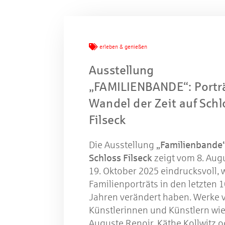
Mache
erleben & genießen
Ausstellung
W
„FAMILIENBANDE“: Portr
Wandel der Zeit auf Schl
Filseck
Gewinns
Die Ausstellung
„Familienbande“
Schloss Filseck
zeigt vom 8. Augu
19. Oktober 2025 eindrucksvoll, 
Familienporträts in den letzten 
Jahren verändert haben. Werke 
Künstlerinnen und Künstlern wi
Auguste Renoir, Käthe Kollwitz o