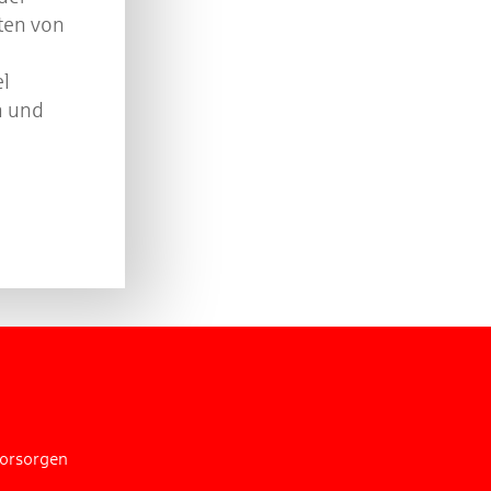
ten von
l
n und
vorsorgen