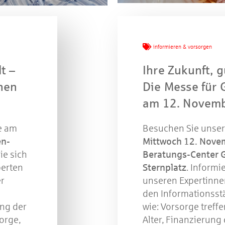
informieren & vorsorgen
t –
Ihre Zukunft, g
nen
Die Messe für
am 12. Novem
e am
Besuchen Sie unse
en-
Mittwoch 12. Nove
ie sich
Beratungs-Center G
Jetzt mitmachen und gewinnen
perten
Sternplatz
. Informi
r
unseren Expertinne
den Informationss
n Sie mit bei unserem Gewinnspiel! Bis 31. Dezembe
ung der
wie: Vorsorge treff
verlosen wir 10 Gutscheine des Treffpunkt Gold der
orge,
Alter, Finanzierung
Kreissparkasse Göppingen im Wert von je 30 Euro.