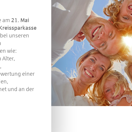
e am
21. Mai
Kreissparkasse
h bei unseren
n
en wie:
 Alter,
,
ewertung einer
den,
net und an der