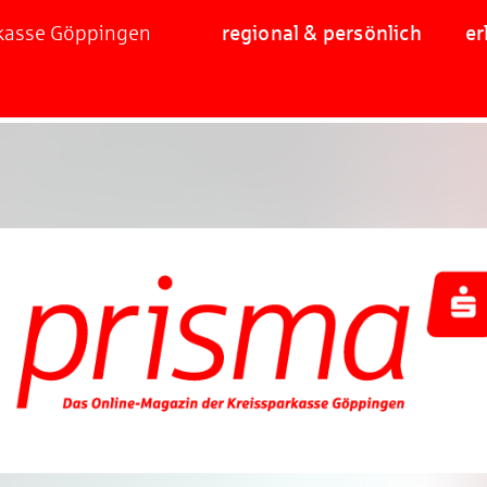
rkasse Göppingen
regional & persönlich
er