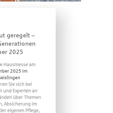
ut geregelt –
 Generationen
ber 2025
re Hausmesse am
mber 2025 im
eislingen
!
eren Sie sich bei
n und Experten an
tänden über Themen
r 2021
en, Absicherung im
 der eigenen Pflege,