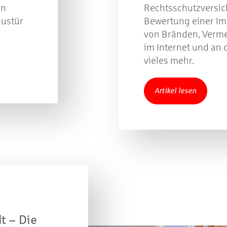
on
Rechtsschutzversi
Beantworten Sie einfach folgende Frage:
austür
Bewertung einer Im
elches Jubiläum feiert die Kreissparkasse Göppingen 
von Bränden, Verm
diesem Jahr?
im Internet und an 
vieles mehr.
piel geschlossen
Artikel lesen
t – Die