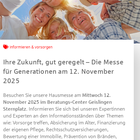
Jetzt mitmachen und
informieren & vorsorgen
gewinnen!
Ihre Zukunft, gut geregelt – Die Messe
für Generationen am 12. November
Machen Sie mit bei unserem Gewinnspiel! Bis 31.
2025
Dezember 2021 verlosen wir 10 Gutscheine des
Treffpunkt Gold der Kreissparkasse Göppingen im Wert
Besuchen Sie unsere Hausmesse am
Mittwoch 12.
von je 30 Euro.
November 2025 im Beratungs-Center Geislingen
Beantworten Sie einfach folgende Frage:
Sternplatz
. Informieren Sie sich bei unseren Expertinnen
Welches Jubiläum feiert die Kreissparkasse
und Experten an den Informationsständen über Themen
Göppingen in diesem Jahr?
wie: Vorsorge treffen, Absicherung im Alter, Finanzierung
der eigenen Pflege, Rechtsschutzversicherungen,
Bewertung einer Immobilie, Prävention von Bränden,