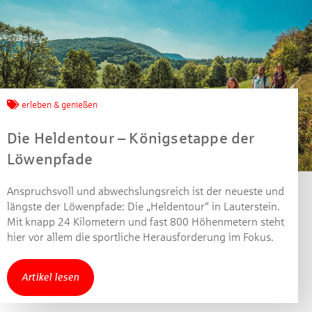
erleben & genießen
Die Heldentour – Königsetappe der
Löwenpfade
Anspruchsvoll und abwechslungsreich ist der neueste und
längste der Löwenpfade: Die „Heldentour“ in Lauterstein.
Mit knapp 24 Kilometern und fast 800 Höhenmetern steht
Jetzt mitmachen und
hier vor allem die sportliche Herausforderung im Fokus.
gewinnen!
Artikel lesen
Machen Sie mit bei unserem Gewinnspiel! Bis 31.