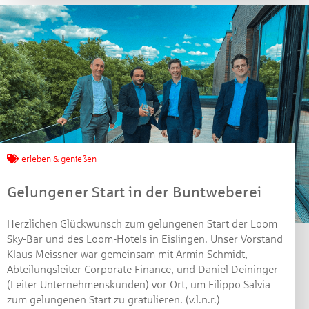
Dezember 2021 verlosen wir 10 Gutscheine des
Treffpunkt Gold der Kreissparkasse Göppingen im Wert
von je 30 Euro.
Beantworten Sie einfach folgende Frage:
Welches Jubiläum feiert die Kreissparkasse
Göppingen in diesem Jahr?
Gewinnspiel geschlossen
erleben & genießen
Gelungener Start in der Buntweberei
Herzlichen Glückwunsch zum gelungenen Start der Loom
Sky-Bar und des Loom-Hotels in Eislingen. Unser Vorstand
Klaus Meissner war gemeinsam mit Armin Schmidt,
Abteilungsleiter Corporate Finance, und Daniel Deininger
(Leiter Unternehmenskunden) vor Ort, um Filippo Salvia
zum gelungenen Start zu gratulieren. (v.l.n.r.)