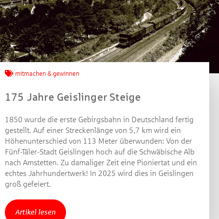
Jetzt mitmachen und
gewinnen!
mitmachen & gewinnen
Machen Sie mit bei unserem Gewinnspiel! Bis 31.
175 Jahre Geislinger Steige
Dezember 2021 verlosen wir 10 Gutscheine des
Treffpunkt Gold der Kreissparkasse Göppingen im Wert
1850 wurde die erste Gebirgsbahn in Deutschland fertig
von je 30 Euro.
gestellt. Auf einer Streckenlänge von 5,7 km wird ein
Höhenunterschied von 113 Meter überwunden: Von der
Beantworten Sie einfach folgende Frage:
Fünf-Täler-Stadt Geislingen hoch auf die Schwäbische Alb
Welches Jubiläum feiert die Kreissparkasse
nach Amstetten. Zu damaliger Zeit eine Pioniertat und ein
Göppingen in diesem Jahr?
echtes Jahrhundertwerk! In 2025 wird dies in Geislingen
groß gefeiert.
Gewinnspiel geschlossen
Artikel lesen