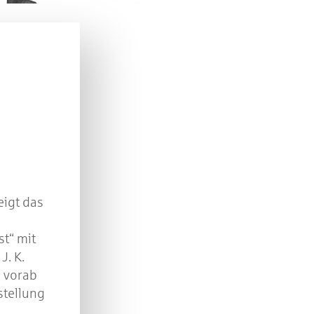
n Sie mit bei unserem Gewinnspiel! Bis 31. Dezembe
verlosen wir 10 Gutscheine des Treffpunkt Gold der
Kreissparkasse Göppingen im Wert von je 30 Euro.
Beantworten Sie einfach folgende Frage:
elches Jubiläum feiert die Kreissparkasse Göppingen 
diesem Jahr?
piel geschlossen
zeigt das
t“ mit
J. K.
s vorab
stellung