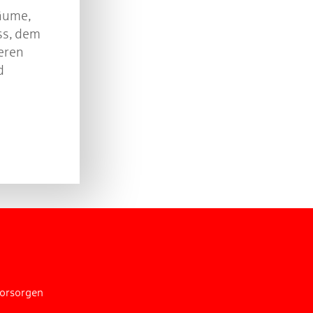
äume,
ss, dem
eren
d
vorsorgen