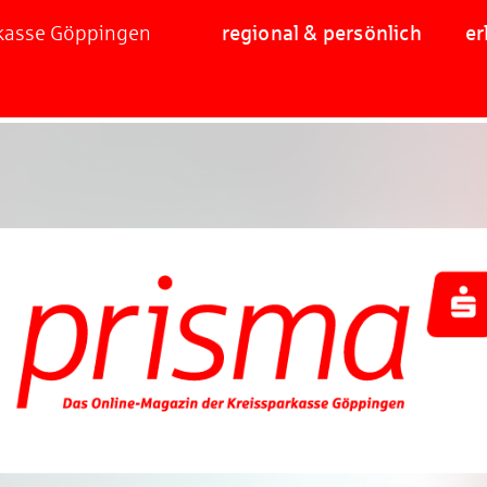
rkasse Göppingen
regional & persönlich
er