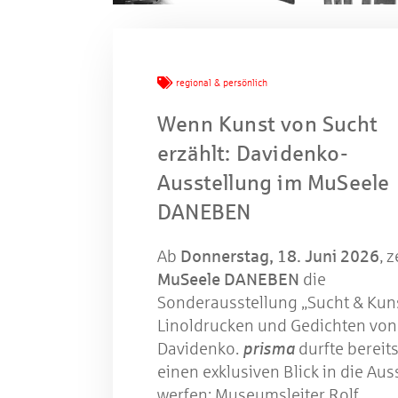
Mache
regional & persönlich
Wenn Kunst von Sucht
W
erzählt: Davidenko-
Ausstellung im MuSeele
DANEBEN
Gewinns
Ab
Donnerstag, 18. Juni 2026
, 
MuSeele DANEBEN
die
Sonderausstellung „Sucht & Kuns
Linoldrucken und Gedichten von 
Davidenko.
prisma
durfte bereit
einen exklusiven Blick in die Aus
werfen: Museumsleiter Rolf