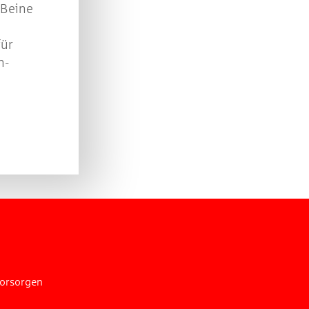
 Beine
für
n-
vorsorgen