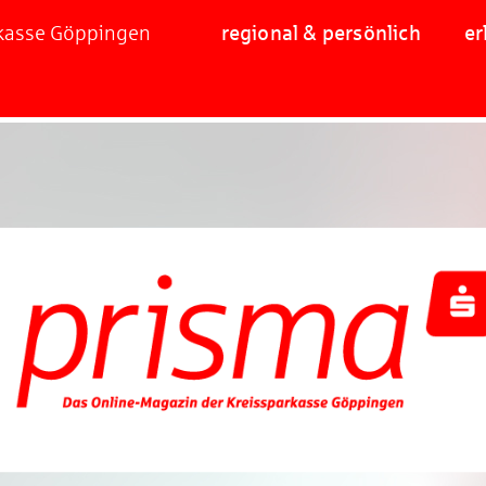
rkasse Göppingen
regional & persönlich
er