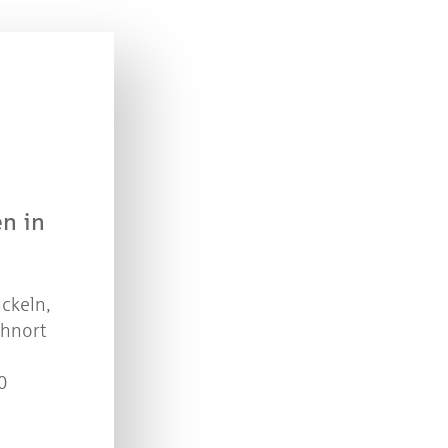
n Sie mit bei unserem Gewinnspiel! Bis 31. Dezembe
verlosen wir 10 Gutscheine des Treffpunkt Gold der
Kreissparkasse Göppingen im Wert von je 30 Euro.
Beantworten Sie einfach folgende Frage:
elches Jubiläum feiert die Kreissparkasse Göppingen 
diesem Jahr?
n in
piel geschlossen
ckeln,
ohnort
0