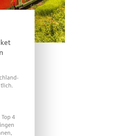
verlosen wir 10 Gutscheine des Treffpunkt Gold der
Kreissparkasse Göppingen im Wert von je 30 Euro.
Beantworten Sie einfach folgende Frage:
elches Jubiläum feiert die Kreissparkasse Göppingen 
diesem Jahr?
ket
n
piel geschlossen
schland-
tlich.
 Top 4
pingen
nnen,