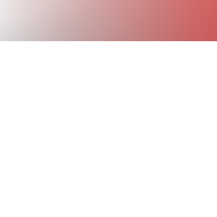
!
r 2021