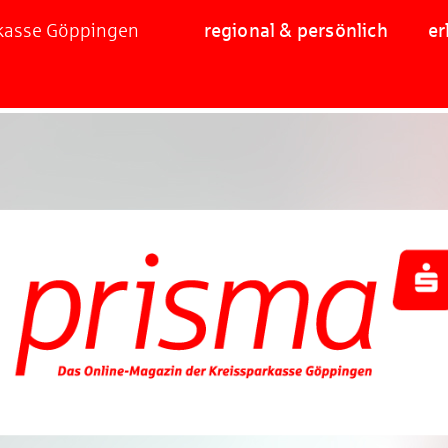
rkasse Göppingen
regional & persönlich
er