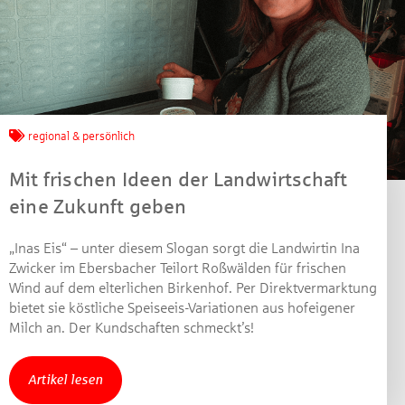
Jetzt mitmachen und
gewinnen!
regional & persönlich
Machen Sie mit bei unserem Gewinnspiel! Bis 31.
Mit frischen Ideen der Landwirtschaft
Dezember 2021 verlosen wir 10 Gutscheine des
eine Zukunft geben
Treffpunkt Gold der Kreissparkasse Göppingen im Wert
von je 30 Euro.
„Inas Eis“ – unter diesem Slogan sorgt die Landwirtin Ina
Beantworten Sie einfach folgende Frage:
Zwicker im Ebersbacher Teilort Roßwälden für frischen
Welches Jubiläum feiert die Kreissparkasse
Wind auf dem elterlichen Birkenhof. Per Direktvermarktung
Göppingen in diesem Jahr?
bietet sie köstliche Speiseeis-Variationen aus hofeigener
Milch an. Der Kundschaften schmeckt’s!
Gewinnspiel geschlossen
Artikel lesen