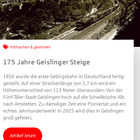
Jetzt mitmachen und
gewinnen!
mitmachen & gewinnen
Machen Sie mit bei unserem Gewinnspiel! Bis 31.
175 Jahre Geislinger Steige
Dezember 2021 verlosen wir 10 Gutscheine des
Treffpunkt Gold der Kreissparkasse Göppingen im Wert
1850 wurde die erste Gebirgsbahn in Deutschland fertig
von je 30 Euro.
gestellt. Auf einer Streckenlänge von 5,7 km wird ein
Höhenunterschied von 113 Meter überwunden: Von der
Beantworten Sie einfach folgende Frage:
Fünf-Täler-Stadt Geislingen hoch auf die Schwäbische Alb
Welches Jubiläum feiert die Kreissparkasse
nach Amstetten. Zu damaliger Zeit eine Pioniertat und ein
Göppingen in diesem Jahr?
echtes Jahrhundertwerk! In 2025 wird dies in Geislingen
groß gefeiert.
Gewinnspiel geschlossen
Artikel lesen