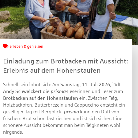
erleben & genießen
Einladung zum Brotbacken mit Aussicht:
Erlebnis auf dem Hohenstaufen
Schnell sein lohnt sich: Am
Samstag, 11. Juli 2026
, lädt
Andy Schweickert
die
prisma
-Leserinnen und Leser zum
Brotbacken auf den Hohenstaufen
ein. Zwischen Teig,
Holzbackofen, Butterbrezeln und Cappuccino entsteht ein
geselliger Tag mit Bergblick.
prisma
kann den Duft von
Jetzt mitmachen und
frischem Brot schon fast riechen und ist sich sicher: Eine
schönere Aussicht bekommt man beim Teigkneten wohl
gewinnen!
nirgends.