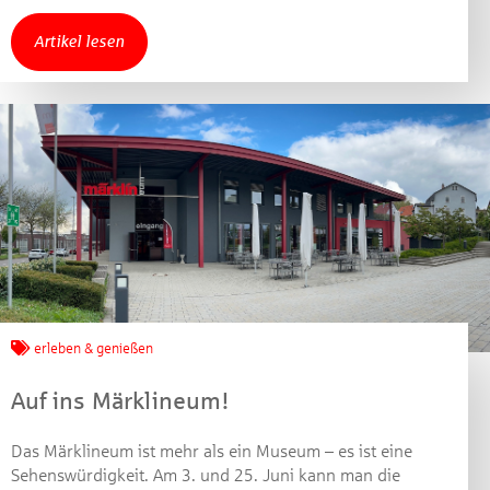
Machen Sie mit bei unserem Gewinnspiel! Bis 31.
Artikel lesen
Dezember 2021 verlosen wir 10 Gutscheine des
Treffpunkt Gold der Kreissparkasse Göppingen im Wert
von je 30 Euro.
Beantworten Sie einfach folgende Frage:
Welches Jubiläum feiert die Kreissparkasse
Göppingen in diesem Jahr?
Gewinnspiel geschlossen
erleben & genießen
Auf ins Märklineum!
Das Märklineum ist mehr als ein Museum – es ist eine
Sehenswürdigkeit. Am 3. und 25. Juni kann man die