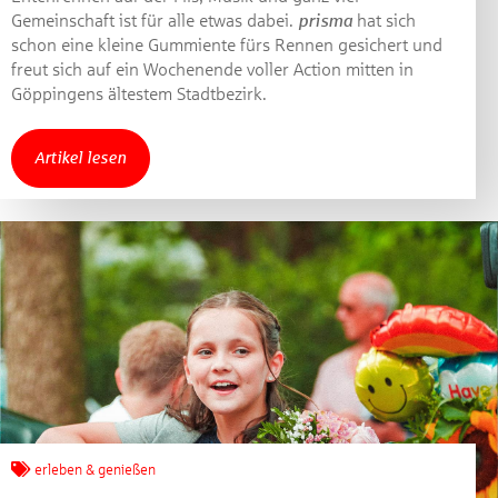
Jetzt mitmachen und
Gemeinschaft ist für alle etwas dabei.
prisma
hat sich
schon eine kleine Gummiente fürs Rennen gesichert und
gewinnen!
freut sich auf ein Wochenende voller Action mitten in
Göppingens ältestem Stadtbezirk.
Machen Sie mit bei unserem Gewinnspiel! Bis 31.
Dezember 2021 verlosen wir 10 Gutscheine des
Artikel lesen
Treffpunkt Gold der Kreissparkasse Göppingen im Wert
von je 30 Euro.
Beantworten Sie einfach folgende Frage:
Welches Jubiläum feiert die Kreissparkasse
Göppingen in diesem Jahr?
Gewinnspiel geschlossen
erleben & genießen