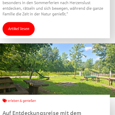
besonders in den Sommerferien nach Herzenslust
entdecken, rätseln und sich bewegen, während die ganze
Jetzt mitmachen und
Familie die Zeit in der Natur genießt.“
gewinnen!
Artikel lesen
Machen Sie mit bei unserem Gewinnspiel! Bis 31.
Dezember 2021 verlosen wir 10 Gutscheine des
Treffpunkt Gold der Kreissparkasse Göppingen im Wert
von je 30 Euro.
Beantworten Sie einfach folgende Frage:
Welches Jubiläum feiert die Kreissparkasse
Göppingen in diesem Jahr?
Gewinnspiel geschlossen
erleben & genießen
Auf Entdeckungsreise mit dem