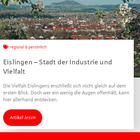
Jetzt mitmachen und
gewinnen!
regional & persönlich
Machen Sie mit bei unserem Gewinnspiel! Bis 31.
Dezember 2021 verlosen wir 10 Gutscheine des
Eislingen – Stadt der Industrie und
Treffpunkt Gold der Kreissparkasse Göppingen im Wert
Vielfalt
von je 30 Euro.
Beantworten Sie einfach folgende Frage:
Die Vielfalt Eislingens erschließt sich nicht gleich auf dem
Welches Jubiläum feiert die Kreissparkasse
ersten Blick. Doch wer ein wenig die Augen offenhält, kann
Göppingen in diesem Jahr?
hier allerhand entdecken.
Gewinnspiel geschlossen
Artikel lesen