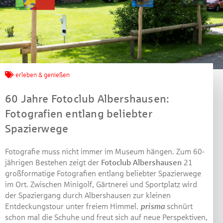
Jetzt mitmachen und
erleben & genießen
gewinnen!
60 Jahre Fotoclub Albershausen:
Fotografien entlang beliebter
Machen Sie mit bei unserem Gewinnspiel! Bis 31.
Spazierwege
Dezember 2021 verlosen wir 10 Gutscheine des
Treffpunkt Gold der Kreissparkasse Göppingen im Wert
Fotografie muss nicht immer im Museum hängen. Zum 60-
von je 30 Euro.
jährigen Bestehen zeigt der
Fotoclub Albershausen
21
Beantworten Sie einfach folgende Frage:
großformatige Fotografien entlang beliebter Spazierwege
Welches Jubiläum feiert die Kreissparkasse
im Ort. Zwischen Minigolf, Gärtnerei und Sportplatz wird
Göppingen in diesem Jahr?
der Spaziergang durch Albershausen zur kleinen
Entdeckungstour unter freiem Himmel.
prisma
schnürt
schon mal die Schuhe und freut sich auf neue Perspektiven,