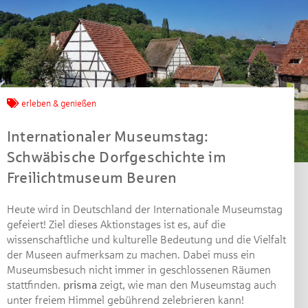
Jetzt mitmachen und
erleben & genießen
gewinnen!
Internationaler Museumstag:
Machen Sie mit bei unserem Gewinnspiel! Bis 31.
Schwäbische Dorfgeschichte im
Dezember 2021 verlosen wir 10 Gutscheine des
Freilichtmuseum Beuren
Treffpunkt Gold der Kreissparkasse Göppingen im Wert
von je 30 Euro.
Heute wird in Deutschland der Internationale Museumstag
Beantworten Sie einfach folgende Frage:
gefeiert! Ziel dieses Aktionstages ist es, auf die
Welches Jubiläum feiert die Kreissparkasse
wissenschaftliche und kulturelle Bedeutung und die Vielfalt
Göppingen in diesem Jahr?
der Museen aufmerksam zu machen. Dabei muss ein
Museumsbesuch nicht immer in geschlossenen Räumen
stattfinden.
prisma
zeigt, wie man den Museumstag auch
Gewinnspiel geschlossen
unter freiem Himmel gebührend zelebrieren kann!