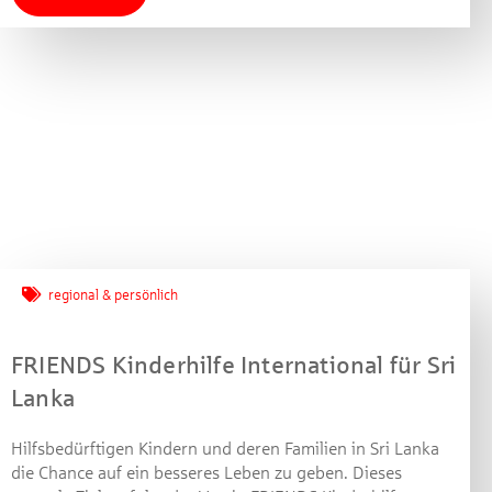
Machen Sie mit bei unserem Gewinnspiel! Bis 31.
Dezember 2021 verlosen wir 10 Gutscheine des
Treffpunkt Gold der Kreissparkasse Göppingen im Wert
von je 30 Euro.
Beantworten Sie einfach folgende Frage:
Welches Jubiläum feiert die Kreissparkasse
Göppingen in diesem Jahr?
Gewinnspiel geschlossen
regional & persönlich
FRIENDS Kinderhilfe International für Sri
Lanka
Hilfsbedürftigen Kindern und deren Familien in Sri Lanka
die Chance auf ein besseres Leben zu geben. Dieses