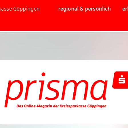
rkasse Göppingen
regional & persönlich
er