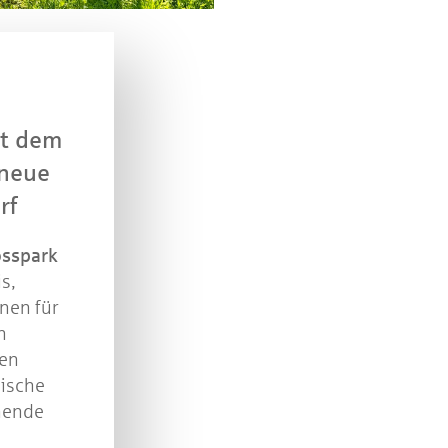
n Sie mit bei unserem Gewinnspiel! Bis 31. Dezembe
verlosen wir 10 Gutscheine des Treffpunkt Gold der
Kreissparkasse Göppingen im Wert von je 30 Euro.
Beantworten Sie einfach folgende Frage:
it dem
elches Jubiläum feiert die Kreissparkasse Göppingen 
diesem Jahr?
 neue
rf
piel geschlossen
osspark
s,
nen für
n
ken
ische
nnende