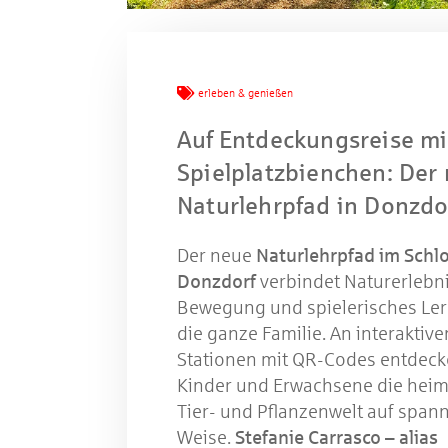
Mache
erleben & genießen
Auf Entdeckungsreise m
W
Spielplatzbienchen: Der
Naturlehrpfad in Donzdo
Gewinns
Der neue
Naturlehrpfad im Schl
Donzdorf
verbindet Naturerlebni
Bewegung und spielerisches Ler
die ganze Familie. An interaktive
Stationen mit QR-Codes entdec
Kinder und Erwachsene die heim
Tier- und Pflanzenwelt auf spa
Weise.
Stefanie Carrasco – alias