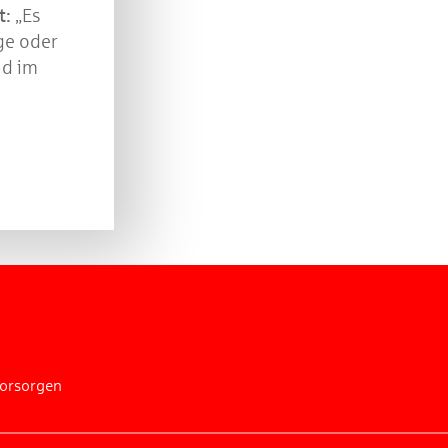
t:
„Es
ge oder
ad im
vorsorgen