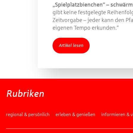
„Spielplatzbienchen“ – schwärm
gibt keine festgelegte Reihenfol
Zeitvorgabe – jeder kann den Pf
eigenen Tempo erkunden.“
Artikel lesen
Rubriken
regional & persönlich
erleben & genießen
informieren & 