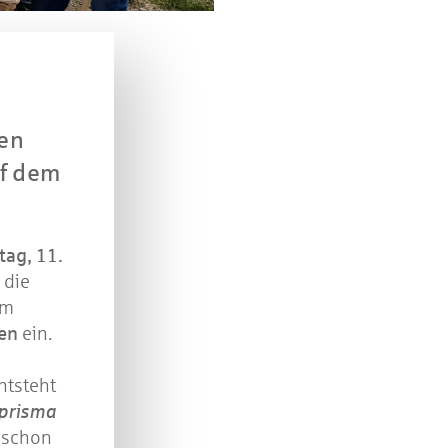
n Sie mit bei unserem Gewinnspiel! Bis 31. Dezembe
verlosen wir 10 Gutscheine des Treffpunkt Gold der
Kreissparkasse Göppingen im Wert von je 30 Euro.
Beantworten Sie einfach folgende Frage:
elches Jubiläum feiert die Kreissparkasse Göppingen 
en
diesem Jahr?
uf dem
piel geschlossen
ag, 11.
die
um
en
ein.
ntsteht
prisma
 schon