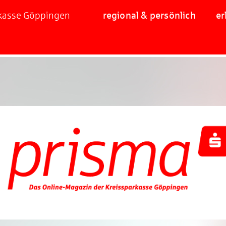
rkasse Göppingen
regional & persönlich
er