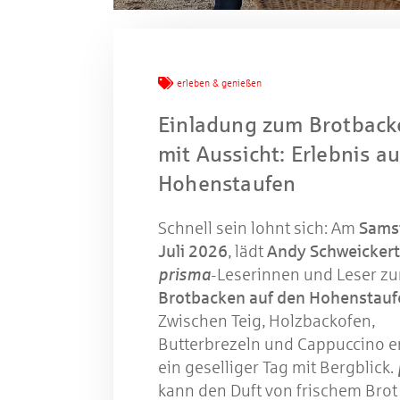
Mache
erleben & genießen
W
Einladung zum Brotback
mit Aussicht: Erlebnis a
Hohenstaufen
Gewinns
Schnell sein lohnt sich: Am
Samst
Juli 2026
, lädt
Andy Schweickert
prisma
-Leserinnen und Leser z
Brotbacken auf den Hohenstauf
Zwischen Teig, Holzbackofen,
Butterbrezeln und Cappuccino e
ein geselliger Tag mit Bergblick.
kann den Duft von frischem Brot