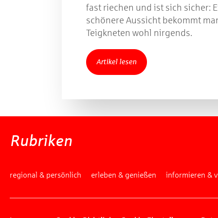
fast riechen und ist sich sicher: 
schönere Aussicht bekommt ma
Teigkneten wohl nirgends.
Artikel lesen
Rubriken
regional & persönlich
erleben & genießen
informieren & 