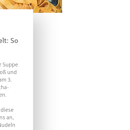
verlosen wir 10 Gutscheine des Treffpunkt Gold der
Kreissparkasse Göppingen im Wert von je 30 Euro.
Beantworten Sie einfach folgende Frage:
elches Jubiläum feiert die Kreissparkasse Göppingen 
diesem Jahr?
lt: So
piel geschlossen
er Suppe
roß und
 am 3.
cha-
en.
 diese
ns an,
 Nudeln