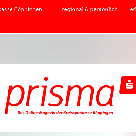
rkasse Göppingen
regional & persönlich
er