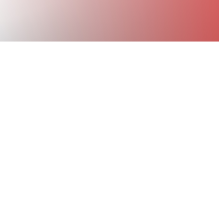
!
r 2021