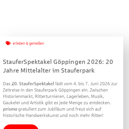
Jetzt mitmachen und
gewinnen!
erleben & genießen
Machen Sie mit bei unserem Gewinnspiel! Bis 31.
StauferSpektakel Göppingen 2026: 20
Dezember 2021 verlosen wir 10 Gutscheine des
Jahre Mittelalter im Stauferpark
Treffpunkt Gold der Kreissparkasse Göppingen im Wert
von je 30 Euro.
Das
20. StauferSpektakel
lädt vom 4. bis 7. Juni 2026 zur
Beantworten Sie einfach folgende Frage:
Zeitreise in den Stauferpark Göppingen ein. Zwischen
Welches Jubiläum feiert die Kreissparkasse
Historienmarkt, Ritterturnieren, Lagerleben, Musik,
Göppingen in diesem Jahr?
Gaukelei und Artistik gibt es jede Menge zu entdecken.
prisma
gratuliert zum Jubiläum und freut sich auf
historische Handwerkskunst und noch mehr Ritter!
Gewinnspiel geschlossen