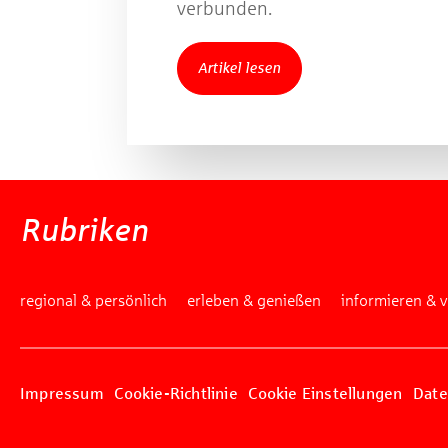
verbunden.
Artikel lesen
Rubriken
regional & persönlich
erleben & genießen
informieren & 
Impressum
Cookie-Richtlinie
Cookie Einstellungen
Date