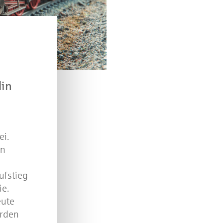
verlosen wir 10 Gutscheine des Treffpunkt Gold der
Kreissparkasse Göppingen im Wert von je 30 Euro.
Beantworten Sie einfach folgende Frage:
elches Jubiläum feiert die Kreissparkasse Göppingen 
diesem Jahr?
lin
piel geschlossen
ei.
in
ufstieg
ie.
eute
ürden