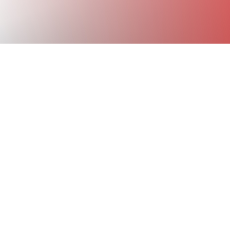
!
r 2021