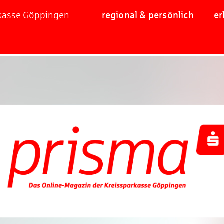
rkasse Göppingen
regional & persönlich
er