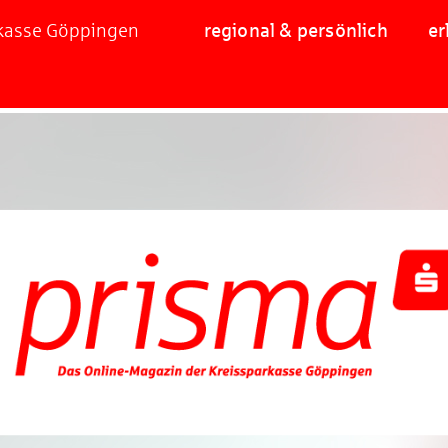
rkasse Göppingen
regional & persönlich
er