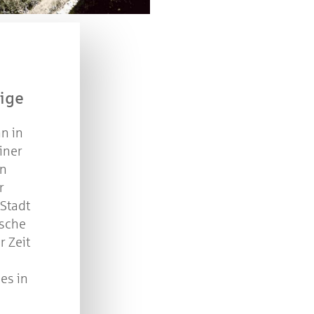
Kreissparkasse Göppingen im Wert von je 30 Euro.
Beantworten Sie einfach folgende Frage:
elches Jubiläum feiert die Kreissparkasse Göppingen 
diesem Jahr?
eige
piel geschlossen
n in
einer
in
r
Stadt
ische
r Zeit
es in