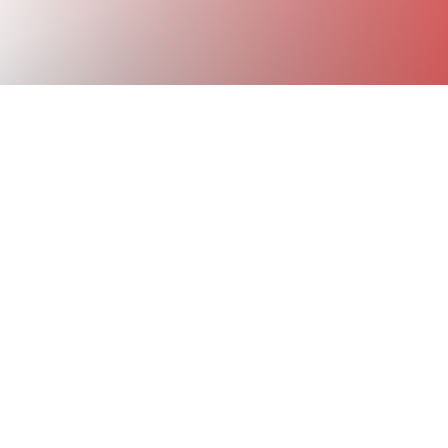
!
r 2021