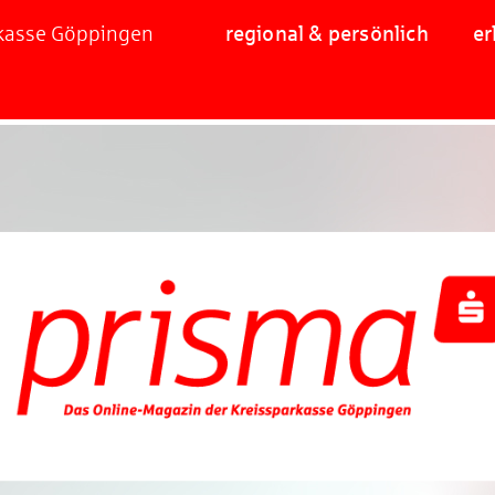
rkasse Göppingen
regional & persönlich
er
Jetzt mitmachen und gewinnen