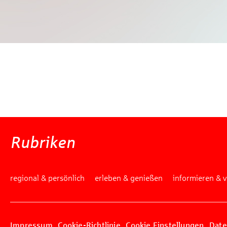
Mache
W
Gewinns
Rubriken
regional & persönlich
erleben & genießen
informieren & 
Impressum
Cookie-Richtlinie
Cookie Einstellungen
Date