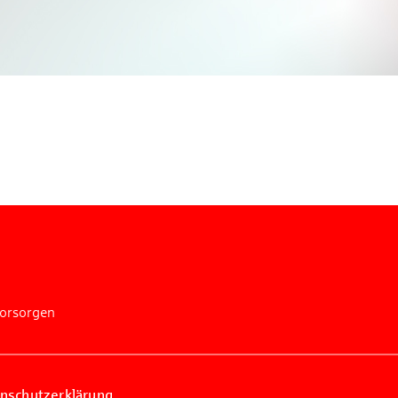
n Sie mit bei unserem Gewinnspiel! Bis 31. Dezembe
verlosen wir 10 Gutscheine des Treffpunkt Gold der
Kreissparkasse Göppingen im Wert von je 30 Euro.
Beantworten Sie einfach folgende Frage:
elches Jubiläum feiert die Kreissparkasse Göppingen 
diesem Jahr?
piel geschlossen
vorsorgen
nschutzerklärung