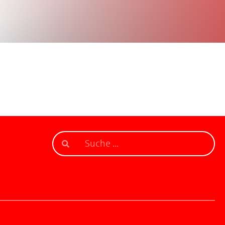
r 2021
in