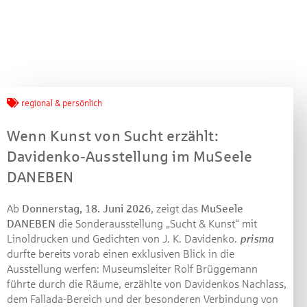
Jetzt mitmachen und
regional & persönlich
gewinnen!
Wenn Kunst von Sucht erzählt:
Davidenko-Ausstellung im MuSeele
Machen Sie mit bei unserem Gewinnspiel! Bis 31.
Dezember 2021 verlosen wir 10 Gutscheine des
DANEBEN
Treffpunkt Gold der Kreissparkasse Göppingen im Wert
von je 30 Euro.
Ab
Donnerstag, 18. Juni 2026
, zeigt das
MuSeele
DANEBEN
die Sonderausstellung „Sucht & Kunst“ mit
Beantworten Sie einfach folgende Frage:
Linoldrucken und Gedichten von J. K. Davidenko.
prisma
Welches Jubiläum feiert die Kreissparkasse
durfte bereits vorab einen exklusiven Blick in die
Göppingen in diesem Jahr?
Ausstellung werfen: Museumsleiter Rolf Brüggemann
führte durch die Räume, erzählte von Davidenkos Nachlass,
dem Fallada-Bereich und der besonderen Verbindung von
Gewinnspiel geschlossen