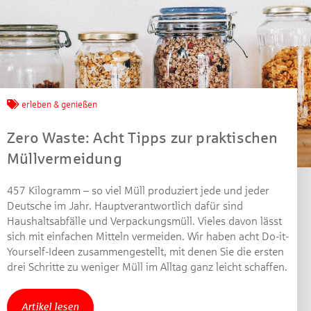
Jetzt mitmachen und
gewinnen!
erleben & genießen
Machen Sie mit bei unserem Gewinnspiel! Bis 31.
Zero Waste: Acht Tipps zur praktischen
Dezember 2021 verlosen wir 10 Gutscheine des
Müllvermeidung
Treffpunkt Gold der Kreissparkasse Göppingen im Wert
von je 30 Euro.
457 Kilogramm – so viel Müll produziert jede und jeder
Deutsche im Jahr. Hauptverantwortlich dafür sind
Beantworten Sie einfach folgende Frage:
Haushaltsabfälle und Verpackungsmüll. Vieles davon lässt
Welches Jubiläum feiert die Kreissparkasse
sich mit einfachen Mitteln vermeiden. Wir haben acht Do-it-
Göppingen in diesem Jahr?
Yourself-Ideen zusammengestellt, mit denen Sie die ersten
drei Schritte zu weniger Müll im Alltag ganz leicht schaffen.
Gewinnspiel geschlossen
Artikel lesen